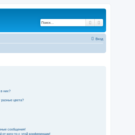
Поиск
Расширенный по
Вход
 в них?
 разные цвета?
чные сообщения!
 от кого-то с этой конференции!