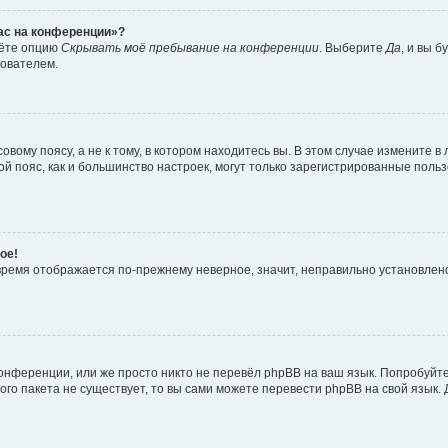
час на конференции»?
дёте опцию
Скрывать моё пребывание на конференции
. Выберите
Да
, и вы 
зователем.
вому поясу, а не к тому, в котором находитесь вы. В этом случае измените в 
овой пояс, как и большинство настроек, могут только зарегистрированные пол
ое!
о время отображается по-прежнему неверное, значит, неправильно установле
онференции, или же просто никто не перевёл phpBB на ваш язык. Попробуйт
вого пакета не существует, то вы сами можете перевести phpBB на свой язы