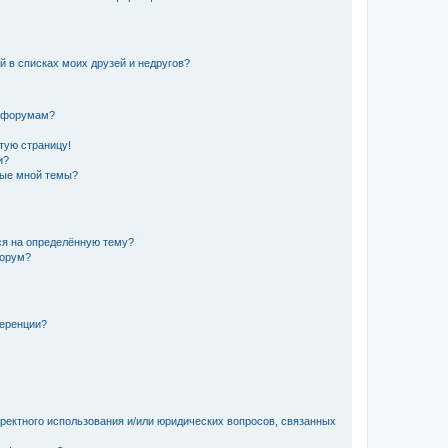
й в списках моих друзей и недругов?
и форумам?
стую страницу!
и?
ные мной темы?
ься на определённую тему?
форум?
ференции?
рректного использования и/или юридических вопросов, связанных