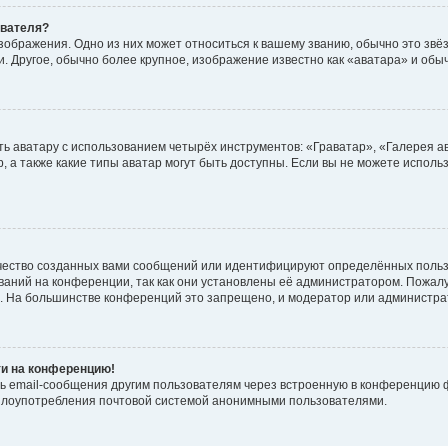
ователя?
зображения. Одно из них может относиться к вашему званию, обычно это звёзд
. Другое, обычно более крупное, изображение известно как «аватара» и обы
ь аватару с использованием четырёх инструментов: «Граватар», «Галерея а
, а также какие типы аватар могут быть доступны. Если вы не можете испол
чество созданных вами сообщений или идентифицируют определённых польз
аний на конференции, так как они установлены её администратором. Пожал
е. На большинстве конференций это запрещено, и модератор или администра
ти на конференцию!
ь email-сообщения другим пользователям через встроенную в конференцию ф
ь злоупотребления почтовой системой анонимными пользователями.