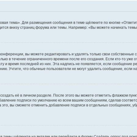
овая тема». Для размещения сообщения в теме щёлкните по кнопке «Ответит
ится внизу страниц форума или темы. Например: «Вы можете начинать темы»
конференции, вы можете редактировать и удалять только свои собственные 
ько в течение ограниченного времени после его создания. Если кто-то уже 
дату и время последней из них. Эта надпись не появляется, если сообщение 
ию. Учтите, что обычные пользователи не могут удалить сообщение, если на 
создать её в личном разделе. После этого вы можете отметить флажком пун
обавление подписи по умолчанию ко всем вашим сообщениям, сделав соотве
а это, вы сможете отменить добавление подписи в отдельных сообщениях, у
я темы щёлкните на вкладке или перейдите в форму
Создать опрос
под осно