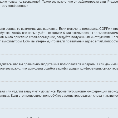
ию новых пользователей. Также возможно, что он заблокировал ваш IP-адре
атору конференции.
они верны, то возможны два варианта. Если включена поддержка COPPA и при 
уется, чтобы все новые учётные записи были активированы пользователями
ам было прислано email-сообщение, следуйте полученным инструкциям. Если
пам-фильтром. Если вы уверены, что ввели правильный адрес email, попробу
едитесь, что вы правильно вводите имя пользователя и пароль. Если данные
Также возможно, что допущена ошибка в конфигурации конференции, свяжитес
вал или удалил вашу учётную запись. Кроме того, многие конференции перио
ных. Если это произошло, попробуйте зарегистрироваться снова и активнее 