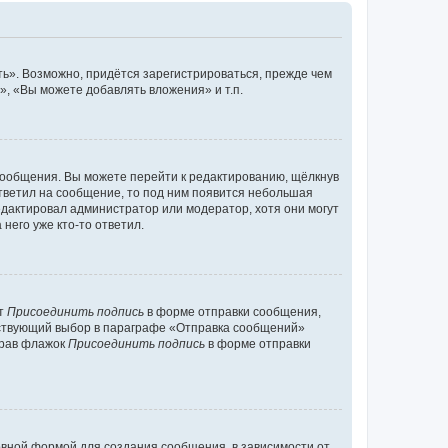
ь». Возможно, придётся зарегистрироваться, прежде чем
, «Вы можете добавлять вложения» и т.п.
сообщения. Вы можете перейти к редактированию, щёлкнув
ответил на сообщение, то под ним появится небольшая
редактировал администратор или модератор, хотя они могут
него уже кто-то ответил.
кт
Присоединить подпись
в форме отправки сообщения,
тствующий выбор в параграфе «Отправка сообщений»
брав флажок
Присоединить подпись
в форме отправки
вной формой для создания сообщения, в зависимости от