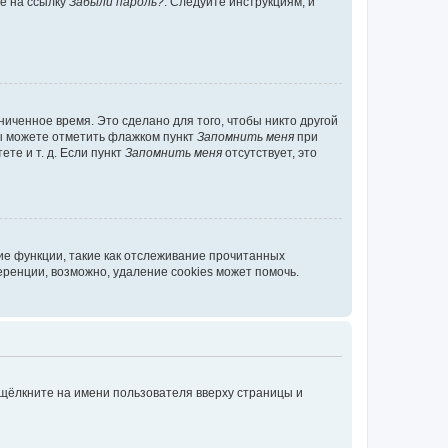
те на ссылку
Забыли пароль?
. Следуйте инструкциям, и
иченное время. Это сделано для того, чтобы никто другой
вы можете отметить флажком пункт
Запомнить меня
при
те и т. д. Если пункт
Запомнить меня
отсутствует, это
ие функции, такие как отслеживание прочитанных
ренции, возможно, удаление cookies может помочь.
 щёлкните на имени пользователя вверху страницы и