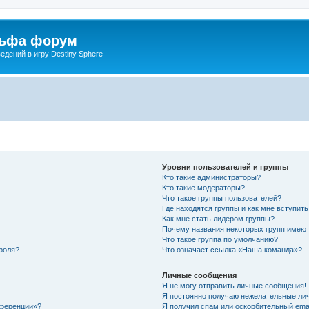
льфа форум
дений в игру Destiny Sphere
Уровни пользователей и группы
Кто такие администраторы?
Кто такие модераторы?
Что такое группы пользователей?
Где находятся группы и как мне вступить
Как мне стать лидером группы?
Почему названия некоторых групп имеют
Что такое группа по умолчанию?
роля?
Что означает ссылка «Наша команда»?
Личные сообщения
Я не могу отправить личные сообщения!
Я постоянно получаю нежелательные ли
нференции»?
Я получил спам или оскорбительный email