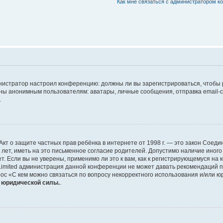
Как мне связаться с администратором 
дминистратор настроил конференцию: должны ли вы зарегистрироваться, чтобы
 анонимным пользователям: аватары, личные сообщения, отправка email-сооб
.
 или Акт о защите частных прав ребёнка в интернете от 1998 г. — это закон Со
т, иметь на это письменное согласие родителей. Допустимо наличие иного
 Если вы не уверены, применимо ли это к вам, как к регистрирующемуся на 
Limited администрация данной конференции не может давать рекомендаций 
ос «С кем можно связаться по вопросу некорректного использования и/или ю
т юридической силы.
.