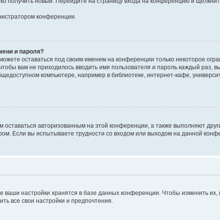
егко получить новый. Перейдите на страницу входа на конференцию и щёлкни
инистратором конференции.
мени и пароля?
сможете оставаться под своим именем на конференции только некоторое огран
 чтобы вам не приходилось вводить имя пользователя и пароль каждый раз, 
щедоступном компьютере, например в библиотеке, интернет-кафе, университе
ам оставаться авторизованным на этой конференции, а также выполняют друг
ом. Если вы испытываете трудности со входом или выходом на данной конфе
е ваши настройки хранятся в базе данных конференции. Чтобы изменить их,
ить все свои настройки и предпочтения.