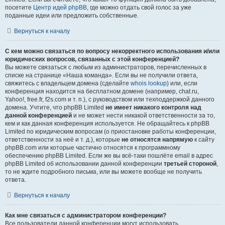
посетите
Центр идей phpBB
, где можно отдать свой голос за уже
поданные идеи или предложить собственные.
Вернуться к началу
С кем можно связаться по вопросу некорректного использования и/или
юридических вопросов, связанных с этой конференцией?
Вы можете связаться с любым из администраторов, перечисленных в
списке на странице «Наша команда». Если вы не получили ответа,
свяжитесь с владельцем домена (сделайте
whois lookup
) или, если
конференция находится на бесплатном домене (например, chat.ru,
Yahoo!, free.fr, f2s.com и т. п.), с руководством или техподдержкой данного
домена. Учтите, что phpBB Limited
не имеет никакого контроля над
данной конференцией
и не может нести никакой ответственности за то,
кем и как данная конференция используется. Не обращайтесь к phpBB
Limited по юридическим вопросам (о приостановке работы конференции,
ответственности за неё и т. д.), которые
не относятся напрямую
к сайту
phpBB.com или которые частично относятся к программному
обеспечению phpBB Limited. Если же вы всё-таки пошлёте email в адрес
phpBB Limited об использовании данной конференции
третьей стороной
,
то не ждите подробного письма, или вы можете вообще не получить
ответа.
Вернуться к началу
Как мне связаться с администратором конференции?
Все пользователи данной конференции могут использовать