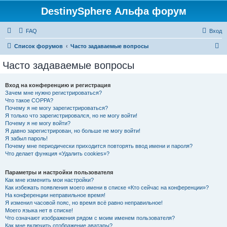
DestinySphere Альфа форум
FAQ
Вход
П
Список форумов
Часто задаваемые вопросы
о
Часто задаваемые вопросы
и
с
Вход на конференцию и регистрация
Зачем мне нужно регистрироваться?
к
Что такое COPPA?
Почему я не могу зарегистрироваться?
Я только что зарегистрировался, но не могу войти!
Почему я не могу войти?
Я давно зарегистрирован, но больше не могу войти!
Я забыл пароль!
Почему мне периодически приходится повторять ввод имени и пароля?
Что делает функция «Удалить cookies»?
Параметры и настройки пользователя
Как мне изменить мои настройки?
Как избежать появления моего имени в списке «Кто сейчас на конференции»?
На конференции неправильное время!
Я изменил часовой пояс, но время всё равно неправильное!
Моего языка нет в списке!
Что означают изображения рядом с моим именем пользователя?
Как мне включить отображение аватары?