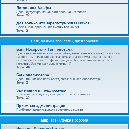
Темы:
2
Логовница Альфы
Здесь будут храниться логи боев наших миров.
Темы:
24
Для только что зарегистрировавшихся
Всем вновь прибывшим писать только тут
Темы:
2
Баги, ошибки, проблемы, предложения
Баги Носорога и Гиппопотама
Здесь указываем все баги и ошибки, замеченные в мирах Носорога и
Гиппопотама. Напоминаю. Раздел альфа-форума о багах - место
неприкосновенное. За флуд в разделе багов и ошибок вы можете
получить бан минуя черные метки: ))
Темы:
46
Баги анализатора
Здесь пишем обо всех багах, замеченных в анализаторе.
Темы:
2
Замечания и предложения
Что нужно и не нужно, что нравится и не нравится
Темы:
13
Приёмная администрации
Приёмная администрации временно закрыта
Мир Тест - Сфера Носорога
Носорог. Приемный отсек