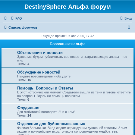
DestinySphere Альфа форум
FAQ
Вход
П
Список форумов
о
Текущее время: 07 авг 2026, 17:42
и
Боооольшая альфа
с
Объявления и новости
к
Здесь мы будем публиковать все новости, затрагивающие альфа - тест
мир
Темы:
4
Обсуждение новостей
Найдите нововведение и обсудите
Темы:
16
Помощь, Вопросы и Ответы
В этот исторический момент Создатели вышли из тени и готовы ответить
на вопросы. Здесь же помощь новичкам.
Темы:
6
Флудильня
Для любителей поговорить "ни о чем"
Темы:
14
Отделение для буйнопомешанных
Филиал Больнички. Вход людям страждушим душевной теплоты. Злым
людям и полицейским вход только в сопровождении медбратьев.