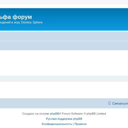
льфа форум
дений в игру Destiny Sphere
Связаться
Создано на основе
phpBB
® Forum Software © phpBB Limited
Русская поддержка phpBB
Конфиденциальность
|
Правила