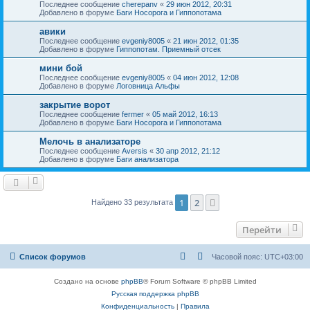
Последнее сообщение
cherepanv
«
29 июн 2012, 20:31
Добавлено в форуме
Баги Носорога и Гиппопотама
авики
Последнее сообщение
evgeniy8005
«
21 июн 2012, 01:35
Добавлено в форуме
Гиппопотам. Приемный отсек
мини бой
Последнее сообщение
evgeniy8005
«
04 июн 2012, 12:08
Добавлено в форуме
Логовница Альфы
закрытие ворот
Последнее сообщение
fermer
«
05 май 2012, 16:13
Добавлено в форуме
Баги Носорога и Гиппопотама
Мелочь в анализаторе
Последнее сообщение
Aversis
«
30 апр 2012, 21:12
Добавлено в форуме
Баги анализатора
1
2
След.
Найдено 33 результата
Перейти
Список форумов
Часовой пояс:
UTC+03:00
Создано на основе
phpBB
® Forum Software © phpBB Limited
Русская поддержка phpBB
Конфиденциальность
|
Правила