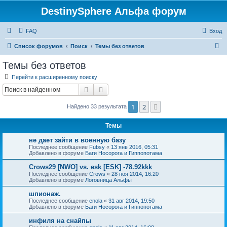
DestinySphere Альфа форум
FAQ
Вход
П
Список форумов
Поиск
Темы без ответов
о
Темы без ответов
и
Перейти к расширенному поиску
с
Поиск
Расширенный поиск
к
1
2
След.
Найдено 33 результата
Темы
не дает зайти в военную базу
Последнее сообщение
Fubsy
«
13 янв 2016, 05:31
Добавлено в форуме
Баги Носорога и Гиппопотама
Crows29 [NWO] vs. esk [ESK] -78.92kkk
Последнее сообщение
Crows
«
28 ноя 2014, 16:20
Добавлено в форуме
Логовница Альфы
шпионаж.
Последнее сообщение
enola
«
31 авг 2014, 19:50
Добавлено в форуме
Баги Носорога и Гиппопотама
инфиля на снайпы