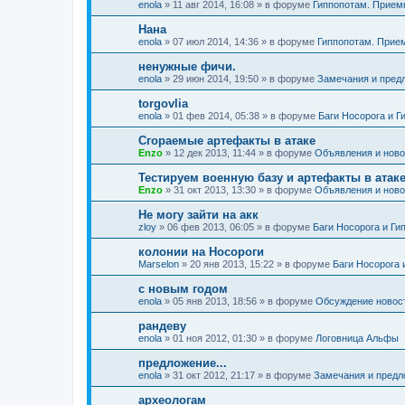
enola
»
11 авг 2014, 16:08
» в форуме
Гиппопотам. Прием
Нана
enola
»
07 июл 2014, 14:36
» в форуме
Гиппопотам. Прие
ненужные фичи.
enola
»
29 июн 2014, 19:50
» в форуме
Замечания и пред
torgovlia
enola
»
01 фев 2014, 05:38
» в форуме
Баги Носорога и Г
Сгораемые артефакты в атаке
Enzo
»
12 дек 2013, 11:44
» в форуме
Объявления и ново
Тестируем военную базу и артефакты в атак
Enzo
»
31 окт 2013, 13:30
» в форуме
Объявления и ново
Не могу зайти на акк
zloy
»
06 фев 2013, 06:05
» в форуме
Баги Носорога и Ги
колонии на Носороги
Marselon
»
20 янв 2013, 15:22
» в форуме
Баги Носорога 
с новым годом
enola
»
05 янв 2013, 18:56
» в форуме
Обсуждение новос
рандеву
enola
»
01 ноя 2012, 01:30
» в форуме
Логовница Альфы
предложение...
enola
»
31 окт 2012, 21:17
» в форуме
Замечания и предл
археологам