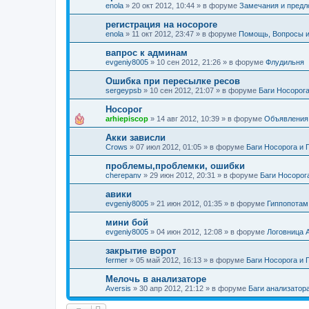
enola
»
20 окт 2012, 10:44
» в форуме
Замечания и предл
регистрация на носороге
enola
»
11 окт 2012, 23:47
» в форуме
Помощь, Вопросы 
вапрос к админам
evgeniy8005
»
10 сен 2012, 21:26
» в форуме
Флудильня
Ошибка при пересылке ресов
sergeypsb
»
10 сен 2012, 21:07
» в форуме
Баги Носорог
Носорог
arhiepiscop
»
14 авг 2012, 10:39
» в форуме
Объявления 
Акки зависли
Crows
»
07 июл 2012, 01:05
» в форуме
Баги Носорога и 
проблемы,проблемки, ошибки
cherepanv
»
29 июн 2012, 20:31
» в форуме
Баги Носорог
авики
evgeniy8005
»
21 июн 2012, 01:35
» в форуме
Гиппопотам
мини бой
evgeniy8005
»
04 июн 2012, 12:08
» в форуме
Логовница
закрытие ворот
fermer
»
05 май 2012, 16:13
» в форуме
Баги Носорога и 
Мелочь в анализаторе
Aversis
»
30 апр 2012, 21:12
» в форуме
Баги анализатор