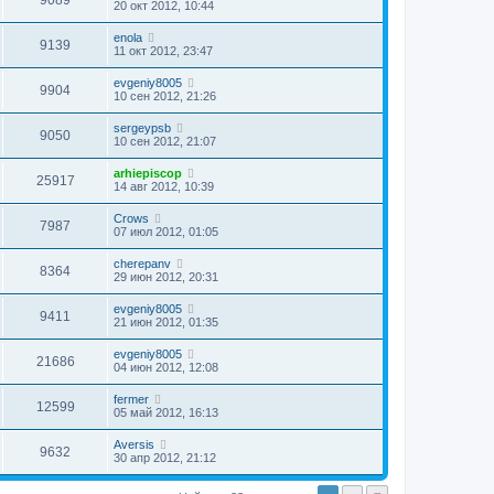
9089
20 окт 2012, 10:44
enola
9139
11 окт 2012, 23:47
evgeniy8005
9904
10 сен 2012, 21:26
sergeypsb
9050
10 сен 2012, 21:07
arhiepiscop
25917
14 авг 2012, 10:39
Crows
7987
07 июл 2012, 01:05
cherepanv
8364
29 июн 2012, 20:31
evgeniy8005
9411
21 июн 2012, 01:35
evgeniy8005
21686
04 июн 2012, 12:08
fermer
12599
05 май 2012, 16:13
Aversis
9632
30 апр 2012, 21:12