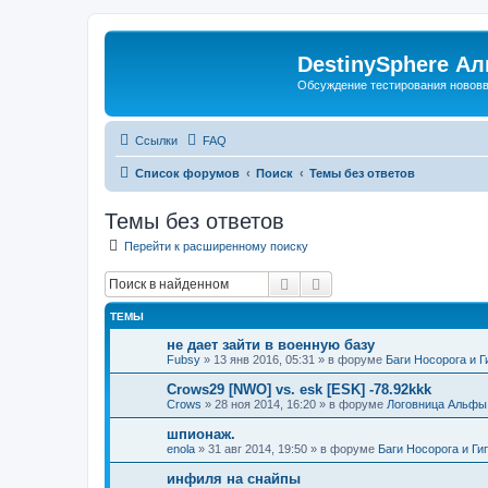
DestinySphere А
Обсуждение тестирования нововве
Ссылки
FAQ
Список форумов
Поиск
Темы без ответов
Темы без ответов
Перейти к расширенному поиску
Поиск
Расширенный поиск
ТЕМЫ
не дает зайти в военную базу
Fubsy
»
13 янв 2016, 05:31
» в форуме
Баги Носорога и 
Crows29 [NWO] vs. esk [ESK] -78.92kkk
Crows
»
28 ноя 2014, 16:20
» в форуме
Логовница Альфы
шпионаж.
enola
»
31 авг 2014, 19:50
» в форуме
Баги Носорога и Г
инфиля на снайпы