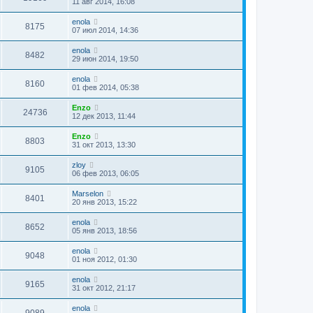
11 авг 2014, 16:08
enola
8175
07 июл 2014, 14:36
enola
8482
29 июн 2014, 19:50
enola
8160
01 фев 2014, 05:38
Enzo
24736
12 дек 2013, 11:44
Enzo
8803
31 окт 2013, 13:30
zloy
9105
06 фев 2013, 06:05
Marselon
8401
20 янв 2013, 15:22
enola
8652
05 янв 2013, 18:56
enola
9048
01 ноя 2012, 01:30
enola
9165
31 окт 2012, 21:17
enola