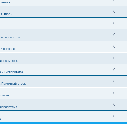
0
ожения
0
и Ответы
0
0
а и Гиппопотама
0
и новости
0
Гиппопотама
0
а и Гиппопотама
0
. Приемный отсек
0
 Альфы
0
Гиппопотама
0
а