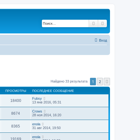
Поиск
Расширенный по
Вход
1
2
След.
Найдено 33 результата
ПРОСМОТРЫ
ПОСЛЕДНЕЕ СООБЩЕНИЕ
Fubsy
18400
13 янв 2016, 05:31
Crows
8674
28 ноя 2014, 16:20
enola
8365
31 авг 2014, 19:50
enola
19169