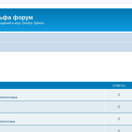
льфа форум
дений в игру Destiny Sphere
ОТВЕТЫ
0
Гиппопотама
0
0
иппопотама
0