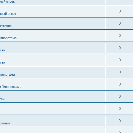
ный отсек
0
мный отсек
0
ложения
0
иппопотама
0
сти
е
0
сти
0
ппопотама
0
и Гиппопотама
0
тей
0
0
ожения