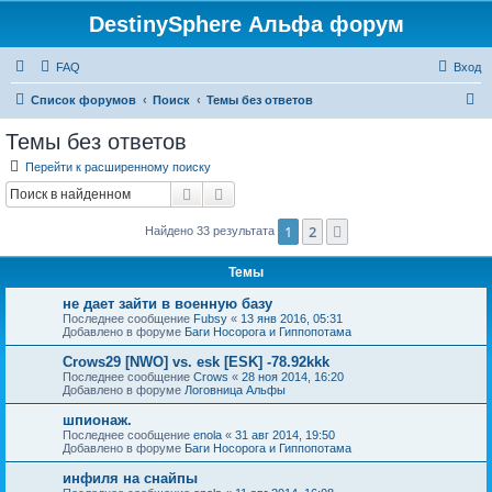
DestinySphere Альфа форум
FAQ
Вход
П
Список форумов
Поиск
Темы без ответов
о
Темы без ответов
и
Перейти к расширенному поиску
с
Поиск
Расширенный поиск
к
1
2
След.
Найдено 33 результата
Темы
не дает зайти в военную базу
Последнее сообщение
Fubsy
«
13 янв 2016, 05:31
Добавлено в форуме
Баги Носорога и Гиппопотама
Crows29 [NWO] vs. esk [ESK] -78.92kkk
Последнее сообщение
Crows
«
28 ноя 2014, 16:20
Добавлено в форуме
Логовница Альфы
шпионаж.
Последнее сообщение
enola
«
31 авг 2014, 19:50
Добавлено в форуме
Баги Носорога и Гиппопотама
инфиля на снайпы