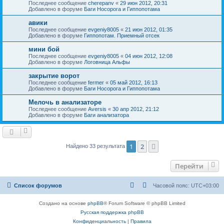
Последнее сообщение
cherepanv
«
29 июн 2012, 20:31
Добавлено в форуме
Баги Носорога и Гиппопотама
авики
Последнее сообщение
evgeniy8005
«
21 июн 2012, 01:35
Добавлено в форуме
Гиппопотам. Приемный отсек
мини бой
Последнее сообщение
evgeniy8005
«
04 июн 2012, 12:08
Добавлено в форуме
Логовница Альфы
закрытие ворот
Последнее сообщение
fermer
«
05 май 2012, 16:13
Добавлено в форуме
Баги Носорога и Гиппопотама
Мелочь в анализаторе
Последнее сообщение
Aversis
«
30 апр 2012, 21:12
Добавлено в форуме
Баги анализатора
1
2
След.
Найдено 33 результата
Перейти
Список форумов
Часовой пояс:
UTC+03:00
Создано на основе
phpBB
® Forum Software © phpBB Limited
Русская поддержка phpBB
Конфиденциальность
|
Правила