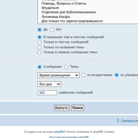
Да
Нет
В названиях тем и текстах сообщений
Только в текстах сообщений
Только по названию темы
Только в первом сообщении темы
Сообщения
Темы
по возрастанию
по убыван
символов сообщений
Связаться
Создано на основе
phpBB
® Forum Software © phpBB Limited
Русская поддержка phpBB