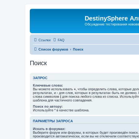
DestinySphere А
Обсуждение тестирования нововве
Ссылки
FAQ
Список форумов
Поиск
Поиск
ЗАПРОС
Ключевые слова:
Вы можете использовать
+
, чтобы определить слова, которые дол
результатах, и
-
для слов, которых в результатах быть не должно.
слова символом
|
для поиска любого слова из списка. Используй
шаблона для частичного совпадения.
Поиск по автору:
Используйте * в качестве шаблона.
ПАРАМЕТРЫ ЗАПРОСА
Искать в форумах:
Выберите форум или форумы, в которых будет произведён поиск
производится автоматически, если вы не отключили соответству