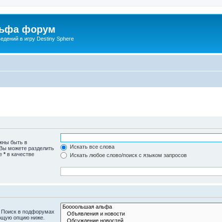
льфа форум
дений в игру Destiny Sphere
жны быть в
Искать все слова
 Вы можете разделить
те
*
в качестве
Искать любое слово/поиск с языком запросов
. Поиск в подфорумах
ющую опцию ниже.