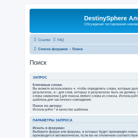
DestinySphere А
Обсуждение тестирования нововве
Ссылки
FAQ
Список форумов
Поиск
Поиск
ЗАПРОС
Ключевые слова:
Вы можете использовать
+
, чтобы определить слова, которые дол
результатах, и
-
для слов, которых в результатах быть не должно.
слова символом
|
для поиска любого слова из списка. Используй
шаблона для частичного совпадения.
Поиск по автору:
Используйте * в качестве шаблона.
ПАРАМЕТРЫ ЗАПРОСА
Искать в форумах:
Выберите форум или форумы, в которых будет произведён поиск
производится автоматически, если вы не отключили соответству