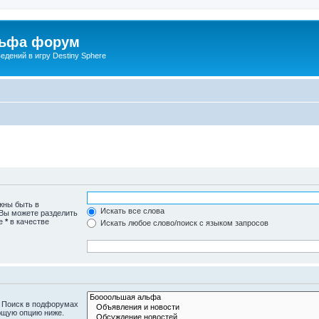
льфа форум
дений в игру Destiny Sphere
жны быть в
Искать все слова
 Вы можете разделить
те
*
в качестве
Искать любое слово/поиск с языком запросов
. Поиск в подфорумах
ющую опцию ниже.