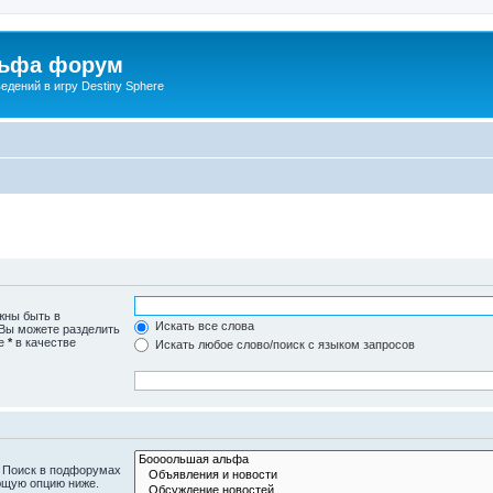
льфа форум
дений в игру Destiny Sphere
жны быть в
Искать все слова
 Вы можете разделить
те
*
в качестве
Искать любое слово/поиск с языком запросов
. Поиск в подфорумах
ющую опцию ниже.