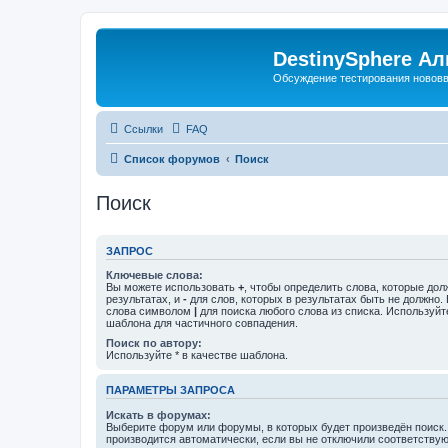
DestinySphere А
Обсуждение тестирования нововве
Ссылки
FAQ
Список форумов
Поиск
Поиск
ЗАПРОС
Ключевые слова:
Вы можете использовать
+
, чтобы определить слова, которые дол
результатах, и
-
для слов, которых в результатах быть не должно.
слова символом
|
для поиска любого слова из списка. Используй
шаблона для частичного совпадения.
Поиск по автору:
Используйте * в качестве шаблона.
ПАРАМЕТРЫ ЗАПРОСА
Искать в форумах:
Выберите форум или форумы, в которых будет произведён поиск
производится автоматически, если вы не отключили соответству