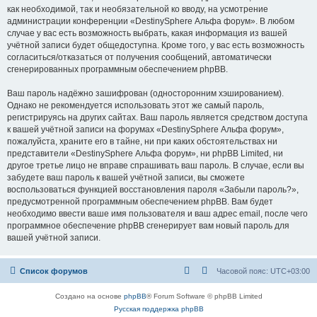
как необходимой, так и необязательной ко вводу, на усмотрение
администрации конференции «DestinySphere Альфа форум». В любом
случае у вас есть возможность выбрать, какая информация из вашей
учётной записи будет общедоступна. Кроме того, у вас есть возможность
согласиться/отказаться от получения сообщений, автоматически
сгенерированных программным обеспечением phpBB.
Ваш пароль надёжно зашифрован (односторонним хэшированием).
Однако не рекомендуется использовать этот же самый пароль,
регистрируясь на других сайтах. Ваш пароль является средством доступа
к вашей учётной записи на форумах «DestinySphere Альфа форум»,
пожалуйста, храните его в тайне, ни при каких обстоятельствах ни
представители «DestinySphere Альфа форум», ни phpBB Limited, ни
другое третье лицо не вправе спрашивать ваш пароль. В случае, если вы
забудете ваш пароль к вашей учётной записи, вы сможете
воспользоваться функцией восстановления пароля «Забыли пароль?»,
предусмотренной программным обеспечением phpBB. Вам будет
необходимо ввести ваше имя пользователя и ваш адрес email, после чего
программное обеспечение phpBB сгенерирует вам новый пароль для
вашей учётной записи.
Список форумов
Часовой пояс:
UTC+03:00
Создано на основе
phpBB
® Forum Software © phpBB Limited
Русская поддержка phpBB