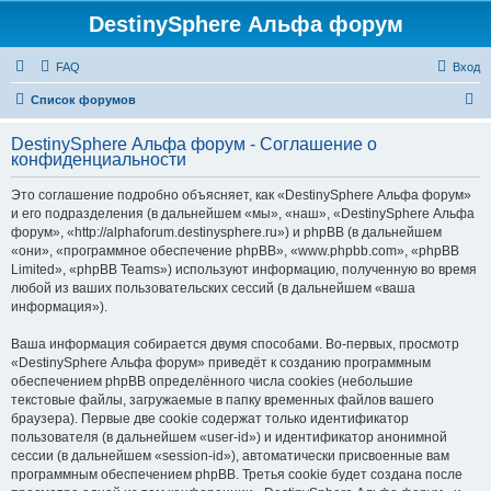
DestinySphere Альфа форум
FAQ
Вход
П
Список форумов
о
DestinySphere Альфа форум - Соглашение о
и
конфиденциальности
с
Это соглашение подробно объясняет, как «DestinySphere Альфа форум»
к
и его подразделения (в дальнейшем «мы», «наш», «DestinySphere Альфа
форум», «http://alphaforum.destinysphere.ru») и phpBB (в дальнейшем
«они», «программное обеспечение phpBB», «www.phpbb.com», «phpBB
Limited», «phpBB Teams») используют информацию, полученную во время
любой из ваших пользовательских сессий (в дальнейшем «ваша
информация»).
Ваша информация собирается двумя способами. Во-первых, просмотр
«DestinySphere Альфа форум» приведёт к созданию программным
обеспечением phpBB определённого числа cookies (небольшие
текстовые файлы, загружаемые в папку временных файлов вашего
браузера). Первые две cookie содержат только идентификатор
пользователя (в дальнейшем «user-id») и идентификатор анонимной
сессии (в дальнейшем «session-id»), автоматически присвоенные вам
программным обеспечением phpBB. Третья cookie будет создана после