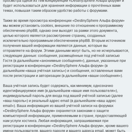
просмотра одной из тем конференции «DestinySphere Альфа форум» и
будет использоваться для хранения информации о прочтённых вами
темах, повышая таким образом удобство работы с форумами.
Также во время просмотра конференции «DestinySphere Альфа форум»
мы можем установить cookies, внешние по отношению к программному
обеспечению phpBB, однако они выходят за рамки этого документа,
целью которого является рассмотрение страниц, созданных
исключительно программным обеспечением phpBB. Вторым источником
получения вашей информации являются данные, которые вы
отправляете на форум. Этими данными могут быть, но не исчерпываются,
следующие данные: сообщения, размещённые под учётной записью
Гостя (в дальнейшем «анонимные сообщения»), данные, указанные при
регистрации в конференции «DestinySphere Альфа форум» (в
дальнейшем «ваша учётная запись») и сообщения, оставленные вами
после регистрации и авторизации (в дальнейшем «ваши сообщения»).
Ваша учётная запись будет содержать, как минимум, однозначно
идентифицируемое имя (в дальнейшем «ваше имя пользователя»),
индивидуальный пароль для входа под вашей учётной записью (далее
«ваш пароль») и реальный адрес email (в дальнейшем «ваш адрес
email»). Ваша информация из вашей учётной записи на форумах
«DestinySphere Альфа форум» охраняется законами о защите
компьютерной информации, применяемыми в стране, предоставляющей
нам услуги хостинга. Любая информация, запрашиваемая при
регистрации в конференции «DestinySphere Альфа форум», кроме вашего
имени пользователя, вашего пароля и вашего адреса email, может быть