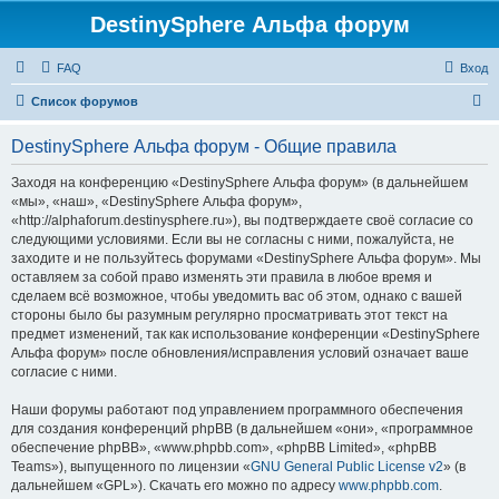
DestinySphere Альфа форум
FAQ
Вход
П
Список форумов
о
DestinySphere Альфа форум - Общие правила
и
с
Заходя на конференцию «DestinySphere Альфа форум» (в дальнейшем
«мы», «наш», «DestinySphere Альфа форум»,
к
«http://alphaforum.destinysphere.ru»), вы подтверждаете своё согласие со
следующими условиями. Если вы не согласны с ними, пожалуйста, не
заходите и не пользуйтесь форумами «DestinySphere Альфа форум». Мы
оставляем за собой право изменять эти правила в любое время и
сделаем всё возможное, чтобы уведомить вас об этом, однако с вашей
стороны было бы разумным регулярно просматривать этот текст на
предмет изменений, так как использование конференции «DestinySphere
Альфа форум» после обновления/исправления условий означает ваше
согласие с ними.
Наши форумы работают под управлением программного обеспечения
для создания конференций phpBB (в дальнейшем «они», «программное
обеспечение phpBB», «www.phpbb.com», «phpBB Limited», «phpBB
Teams»), выпущенного по лицензии «
GNU General Public License v2
» (в
дальнейшем «GPL»). Скачать его можно по адресу
www.phpbb.com
.