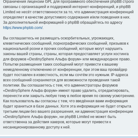
Ограничения лицензии GPL для программного обеспечения phpBB строго
связаны с организацией и поддержкой интернет-конференций, и phpBB
Limited не несёт ответственности за то, что администрация конференций
определяет в качестве допустимого содержания и/или поведения в них.
За дополнительной информацией о phpBB обращайтесь по адресу
https://www.phpbb.com/
.
Вы соглашаетесь не размещать оскорбительных, угрожающих,
клеветнических сообщений, порнографических сообщений, призывов к
национальной розни и прочих сообщений, которые могут нарушить
законы вашей страны, страны, которая предоставляет услуги хостинга
для форумов «DestinySphere Альфа форум» или международное право.
Попытки размещения таких сообщений могут привести к вашему
немедленному отключению от конференции, при этом ваш провайдер
будет поставлен в известность, если мы сочтём это нужным. IP-адреса
всех сообщений сохраняются для возможности проведения такой
политики. Вы соглашаетесь с тем, что администраторы форумов
«DestinySphere Альфа форум» имеют право удалить, отредактировать,
перенести или закрыть любую тему в любое время по своему усмотрению.
Как пользователь вы согласны с тем, что введённая вами информация
будет храниться в базе данных. Хотя эта информация не будет открыта
третьим лицам без вашего разрешения, ни администрация конференции
«DestinySphere Альфа форум», ни phpBB Limited не может быть
ответственна за действия хакеров, которые могут привести к
несанкционированному доступу к ней.